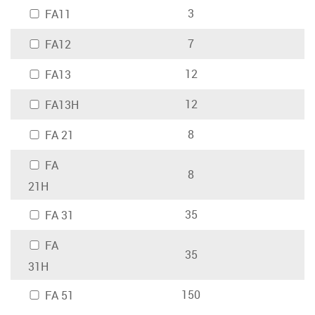
3
FA11
7
FA12
12
FA13
12
FA13H
8
FA 21
FA
8
21H
35
FA 31
FA
35
31H
150
FA 51